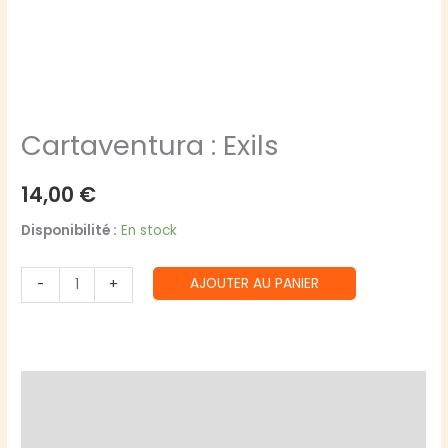
Cartaventura : Exils
14,00
€
Disponibilité :
En stock
quantité
AJOUTER AU PANIER
-
+
de
Cartaventura
:
Exils
Description
Informations complémentaires