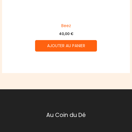
Beez
40,00
€
AJOUTER AU PANIER
Au Coin du Dé