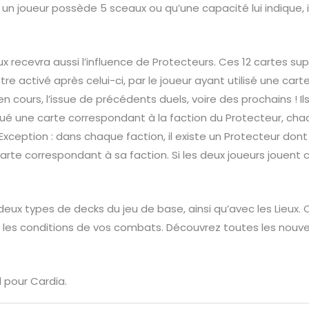
 un joueur possède 5 sceaux ou qu’une capacité lui indique, il
ux recevra aussi l’influence de Protecteurs. Ces 12 cartes s
être activé après celui-ci, par le joueur ayant utilisé une ca
n cours, l’issue de précédents duels, voire des prochains ! Ils
joué une carte correspondant à la faction du Protecteur, chaq
xception : dans chaque faction, il existe un Protecteur dont
arte correspondant à sa faction. Si les deux joueurs jouent 
deux types de decks du jeu de base, ainsi qu’avec les Lieux
er les conditions de vos combats. Découvrez toutes les nouve
 pour Cardia.