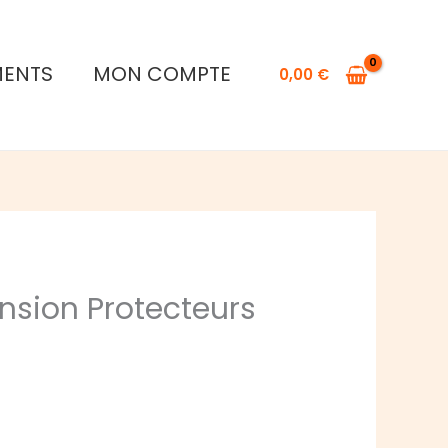
Cardia
:
MENTS
MON COMPTE
Extension
0,00
€
Protecteurs
de
la
Nature
ension Protecteurs