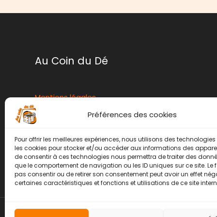
Au Coin du Dé
Mentions légales
Conditions générales de ventes
Préférences des cookies
Politique de retour
Contact
Pour offrir les meilleures expériences, nous utilisons des technologies 
les cookies pour stocker et/ou accéder aux informations des appareils
Instagram
Facebook
de consentir à ces technologies nous permettra de traiter des donnée
que le comportement de navigation ou les ID uniques sur ce site. Le f
pas consentir ou de retirer son consentement peut avoir un effet néga
certaines caractéristiques et fonctions et utilisations de ce site intern