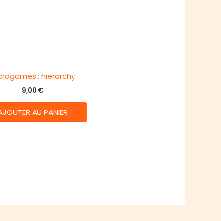
crogames : hierarchy
9,00
€
AJOUTER AU PANIER