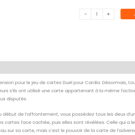
quantité
-
+
de
Cardia
:
Extension
Protecteurs
de
émentaires
Avis (0)
la
Nature
nsion pour le jeu de cartes Duel pour Cardia. Désormais, tou
oueurs s’ils ont utilisé une carte appartenant à la même fact
us disputés.
 Au début de l’affrontement, vous possédez tous les deux d’u
 cartes face cachée, puis elles sont révélées. Celle qui a le
 sur sa carte, mais c’est le pouvoir de la carte de l’adversa