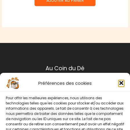
AJOUTER AU PANIER
Au Coin du Dé
Préférences des cookies
Mentions légales
Conditions générales de ventes
Pour offrir les meilleures expériences, nous utilisons des
Politique de retour
technologies telles que les cookies pour stocker et/ou accéder aux
informations des appareils. Le fait de consentir à ces technologies
Contact
nous permettra de traiter des données telles que le comportement
de navigation ou les ID uniques sur ce site. Le fait de ne pas
Instagram
Facebook
consentir ou de retirer son consentement peut avoir un effet négatif
sur certaines caractéristiques et fonctions et utilisations de ce site