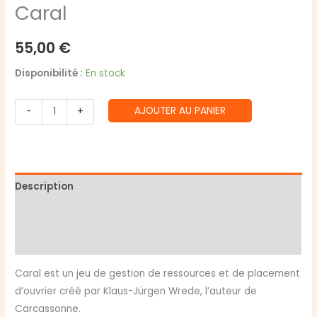
Caral
55,00
€
Disponibilité :
En stock
quantité
AJOUTER AU PANIER
-
+
de
Caral
Description
Informations complémentaires
Avis (0)
Caral est un jeu de gestion de ressources et de placement
d’ouvrier créé par Klaus-Jürgen Wrede, l’auteur de
Carcassonne.