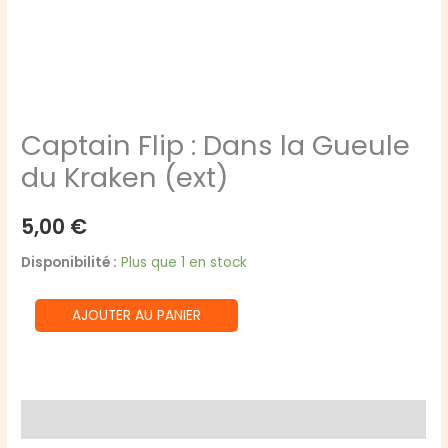
Captain Flip : Dans la Gueule
du Kraken (ext)
5,00
€
Disponibilité :
Plus que 1 en stock
quantité
AJOUTER AU PANIER
de
Captain
Flip
:
Avis (0)
Dans