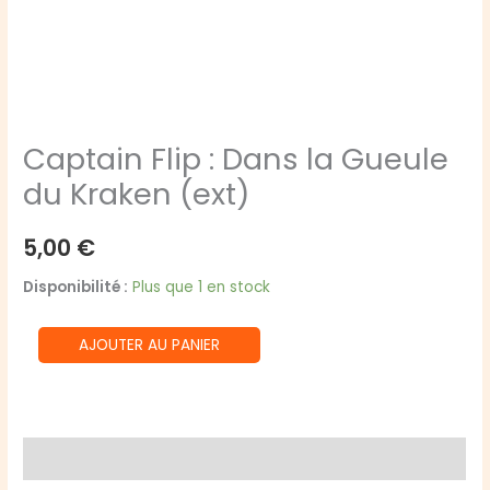
Captain Flip : Dans la Gueule
du Kraken (ext)
5,00
€
Disponibilité :
Plus que 1 en stock
quantité
AJOUTER AU PANIER
de
Captain
Flip
:
Avis (0)
Dans