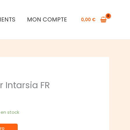
de
Café
MENTS
MON COMPTE
de
0,00
€
Fleur
Intarsia
FR
r Intarsia FR
1 en stock
ER