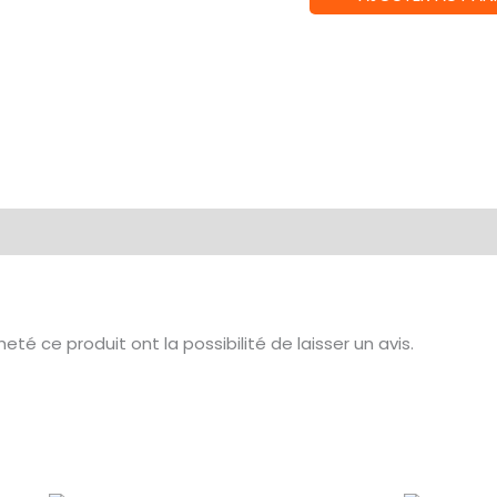
de
Café
de
Fleur
Intarsia
FR
té ce produit ont la possibilité de laisser un avis.