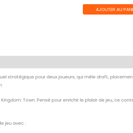
quantité
AJOUTER AU PANI
de
Bunny
Kingdom
Town
-
Upgrade
émentaires
Avis (0)
pack
el stratégique pour deux joueurs, qui mêle draft, placement
m.
ingdom: Town. Pensé pour enrichir le plaisir de jeu, ce cont
e jeu avec :