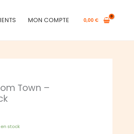
de
Bunny
MENTS
MON COMPTE
Kingdom
0,00
€
Town
-
Upgrade
pack
dom Town –
ck
1 en stock