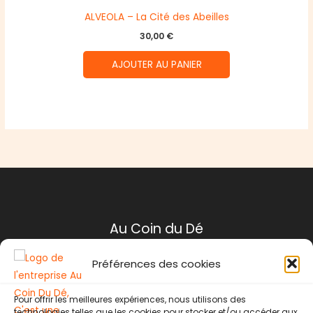
ALVEOLA – La Cité des Abeilles
30,00
€
AJOUTER AU PANIER
Au Coin du Dé
Préférences des cookies
Mentions légales
Conditions générales de ventes
Pour offrir les meilleures expériences, nous utilisons des
Politique de retour
technologies telles que les cookies pour stocker et/ou accéder aux