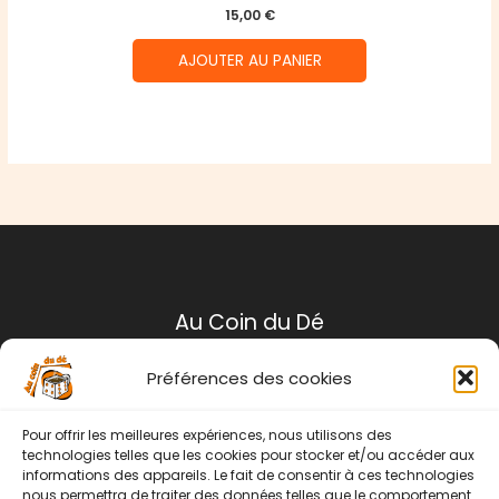
15,00
€
AJOUTER AU PANIER
Au Coin du Dé
Préférences des cookies
Mentions légales
Conditions générales de ventes
Pour offrir les meilleures expériences, nous utilisons des
Politique de retour
technologies telles que les cookies pour stocker et/ou accéder aux
informations des appareils. Le fait de consentir à ces technologies
Contact
nous permettra de traiter des données telles que le comportement