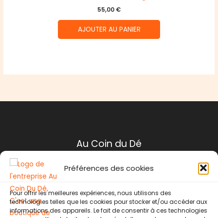
55,00
€
AJOUTER AU PANIER
Au Coin du Dé
Préférences des cookies
Mentions légales
Conditions générales de ventes
Pour offrir les meilleures expériences, nous utilisons des
Politique de retour
technologies telles que les cookies pour stocker et/ou accéder aux
informations des appareils. Le fait de consentir à ces technologies
Contact