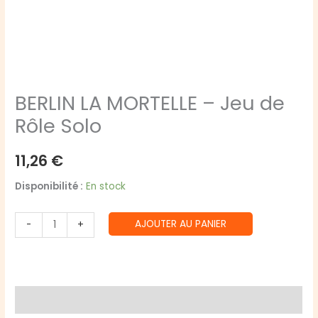
BERLIN LA MORTELLE – Jeu de
Rôle Solo
11,26
€
Disponibilité :
En stock
quantité
AJOUTER AU PANIER
-
+
de
BERLIN
LA
MORTELLE
Avis (0)
-