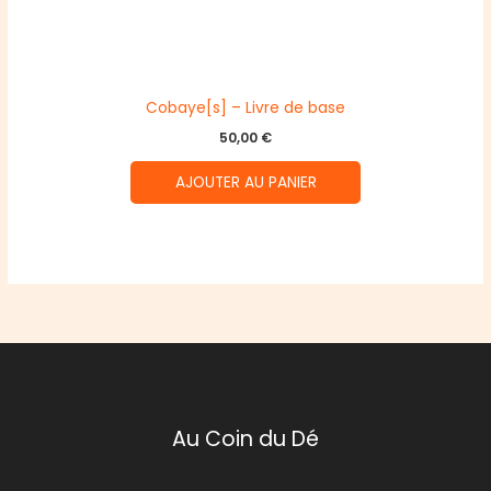
Cobaye[s] – Livre de base
50,00
€
AJOUTER AU PANIER
Au Coin du Dé