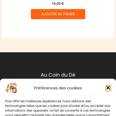
14,00
€
AJOUTER AU PANIER
Au Coin du Dé
Préférences des cookies
Mentions légales
Conditions générales de ventes
Pour offrir les meilleures expériences, nous utilisons des
Politique de retour
technologies telles que les cookies pour stocker et/ou accéder aux
informations des appareils. Le fait de consentir à ces technologies
Contact
nous permettra de traiter des données telles que le comportement