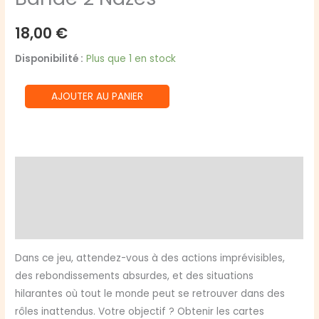
18,00
€
Disponibilité :
Plus que 1 en stock
quantité
AJOUTER AU PANIER
de
Bande
2
Nazes
Description
Informations complémentaires
Avis (0)
Dans ce jeu, attendez-vous à des actions imprévisibles,
des rebondissements absurdes, et des situations
hilarantes où tout le monde peut se retrouver dans des
rôles inattendus. Votre objectif ? Obtenir les cartes