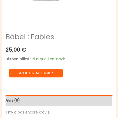
Babel : Fables
25,00
€
Disponibilité :
Plus que 1 en stock
quantité
AJOUTER AU PANIER
de
Babel
:
Fables
Avis (0)
Il n’y a pas encore d’avis.