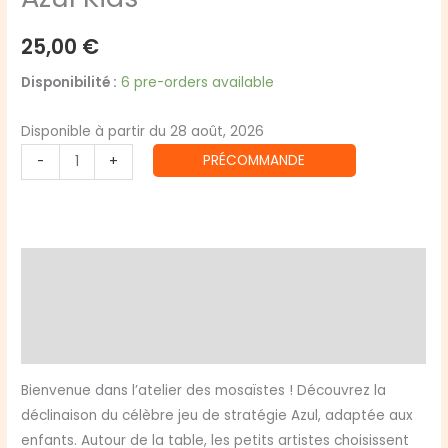
25,00
€
Disponibilité :
6 pre-orders available
Disponible à partir du 28 août, 2026
quantité
PRÉCOMMANDE
-
+
de
Azul
Kids
Description
Informations complémentaires
Avis (0)
Bienvenue dans l’atelier des mosaïstes ! Découvrez la
déclinaison du célèbre jeu de stratégie Azul, adaptée aux
enfants. Autour de la table, les petits artistes choisissent