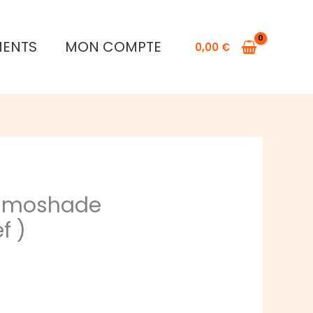
Athonian
Camoshade
MENTS
MON COMPTE
0,00
€
(ancienne
ref
)
amoshade
f )