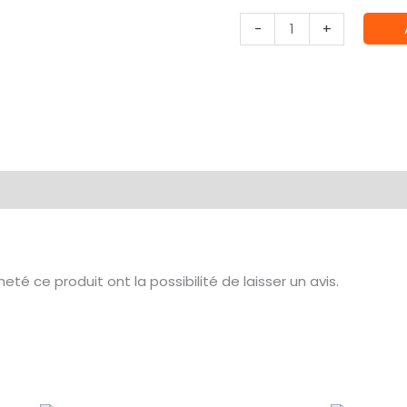
quantité
-
+
de
Athonian
Camoshade
(ancienne
ref
)
té ce produit ont la possibilité de laisser un avis.