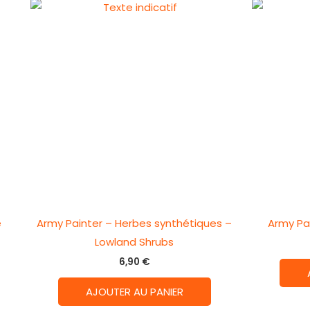
e
Army Painter – Herbes synthétiques –
Army Pai
Lowland Shrubs
6,90
€
AJOUTER AU PANIER