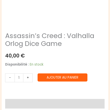
Assassin’s Creed : Valhalla
Orlog Dice Game
40,00
€
Disponibilité :
En stock
quantité
AJOUTER AU PANIER
-
+
de
Assassin's
Creed
:
Avis (0)
Valhalla