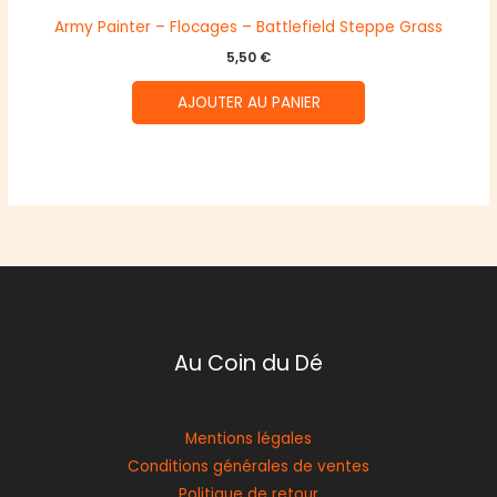
Army Painter – Flocages – Battlefield Steppe Grass
5,50
€
AJOUTER AU PANIER
Au Coin du Dé
Mentions légales
Conditions générales de ventes
Politique de retour