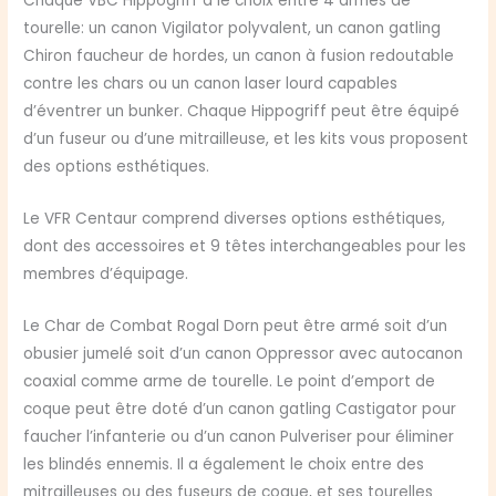
Chaque VBC Hippogriff a le choix entre 4 armes de
tourelle: un canon Vigilator polyvalent, un canon gatling
Chiron faucheur de hordes, un canon à fusion redoutable
contre les chars ou un canon laser lourd capables
d’éventrer un bunker. Chaque Hippogriff peut être équipé
d’un fuseur ou d’une mitrailleuse, et les kits vous proposent
des options esthétiques.
Le VFR Centaur comprend diverses options esthétiques,
dont des accessoires et 9 têtes interchangeables pour les
membres d’équipage.
Le Char de Combat Rogal Dorn peut être armé soit d’un
obusier jumelé soit d’un canon Oppressor avec autocanon
coaxial comme arme de tourelle. Le point d’emport de
coque peut être doté d’un canon gatling Castigator pour
faucher l’infanterie ou d’un canon Pulveriser pour éliminer
les blindés ennemis. Il a également le choix entre des
mitrailleuses ou des fuseurs de coque, et ses tourelles