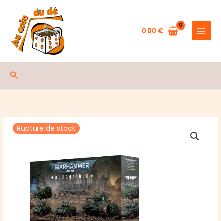
Aller
au
contenu
0,00
€
Rechercher
Rupture de stock