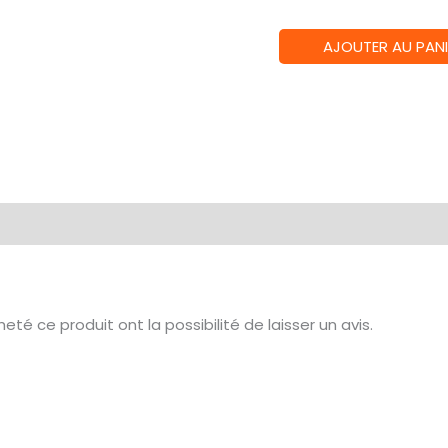
quantité
AJOUTER AU PANI
de
Aria
:
La
guerre
des
Deux
Royaumes
té ce produit ont la possibilité de laisser un avis.