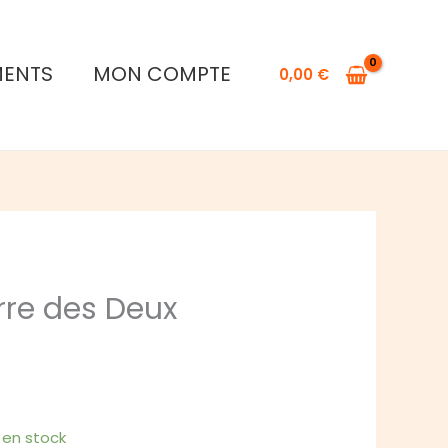
de
Aria
:
MENTS
MON COMPTE
0,00
€
La
guerre
des
Deux
Royaumes
erre des Deux
1 en stock