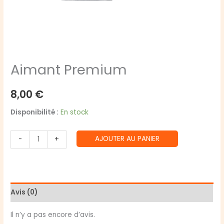
Aimant Premium
8,00
€
Disponibilité :
En stock
quantité
AJOUTER AU PANIER
-
+
de
Aimant
Premium
Avis (0)
Il n’y a pas encore d’avis.