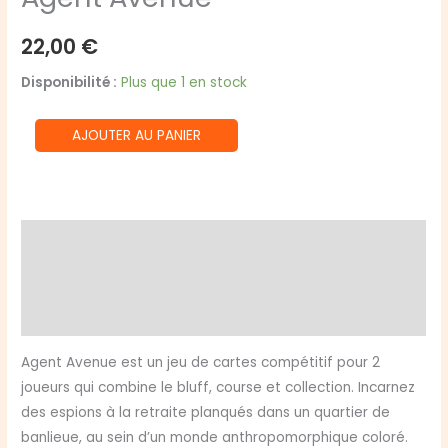
22,00
€
Disponibilité :
Plus que 1 en stock
quantité
AJOUTER AU PANIER
de
Agent
Avenue
Description
Informations complémentaires
Avis (0)
Agent Avenue est un jeu de cartes compétitif pour 2
joueurs qui combine le bluff, course et collection. Incarnez
des espions à la retraite planqués dans un quartier de
banlieue, au sein d’un monde anthropomorphique coloré.