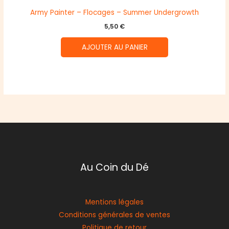
Army Painter – Flocages – Summer Undergrowth
5,50
€
AJOUTER AU PANIER
Au Coin du Dé
Mentions légales
Conditions générales de ventes
Politique de retour