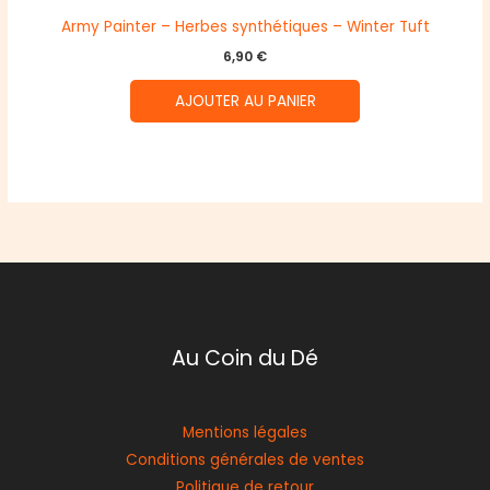
Army Painter – Herbes synthétiques – Winter Tuft
6,90
€
AJOUTER AU PANIER
Au Coin du Dé
Mentions légales
Conditions générales de ventes
Politique de retour