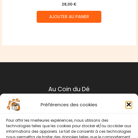
28,00
€
AJOUTER AU PANIER
Au Coin du Dé
Préférences des cookies
Mentions légales
Conditions générales de ventes
Pour offrir les meilleures expériences, nous utilisons des
Politique de retour
technologies telles que les cookies pour stocker et/ou accéder aux
informations des appareils. Le fait de consentir à ces technologies
Contact
nous permettra de traiter des données telles que le comportement