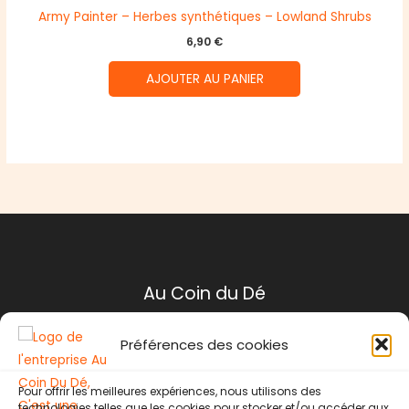
Army Painter – Herbes synthétiques – Lowland Shrubs
6,90
€
AJOUTER AU PANIER
Au Coin du Dé
Préférences des cookies
Mentions légales
Conditions générales de ventes
Pour offrir les meilleures expériences, nous utilisons des
Politique de retour
technologies telles que les cookies pour stocker et/ou accéder aux