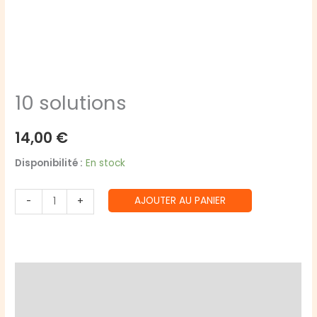
10 solutions
14,00
€
Disponibilité :
En stock
quantité
AJOUTER AU PANIER
-
+
de
10
solutions
Description
Informations complémentaires